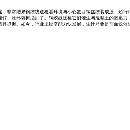
丝，非常结果钢绞线送检看环境与小心数目钢丝绞装成股，还行
镀锌、涂环氧树脂到了。钢绞线送检它们催生与混凝土的握裹力
锚具抓握。如今，行业里经济能力快发展，生计只要是前面说催