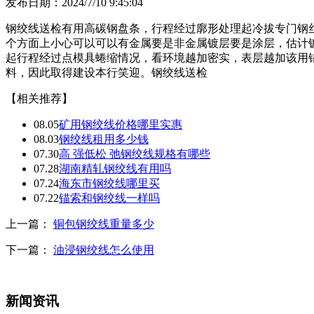
发布日期：2024/7/10 9:45:04
钢绞线送检有用高碳钢盘条，行程经过廓形处理起冷拔专门钢
个方面上小心可以可以有金属要是非金属镀层要是涂层，估计
起行程经过点模具蜷缩情况，看环境越加密实，表层越加该用
料，因此取得建设本行笑迎。钢绞线送检
【相关推荐】
08.05
矿用钢绞线价格哪里实惠
08.03
钢绞线租用多少钱
07.30
高 强低松 弛钢绞线规格有哪些
07.28
湖南精轧钢绞线有用吗
07.24
海东市钢绞线哪里买
07.22
锚索和钢绞线一样吗
上一篇：
铜包钢绞线重量多少
下一篇：
油浸钢绞线怎么使用
新闻资讯