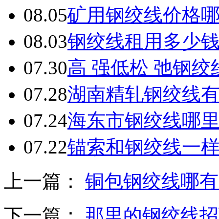
08.05
矿用钢绞线价格
08.03
钢绞线租用多少
07.30
高 强低松 弛钢
07.28
湖南精轧钢绞线
07.24
海东市钢绞线哪
07.22
锚索和钢绞线一
上一篇：
铜包钢绞线哪有
下一篇：
那里的钢绞线招