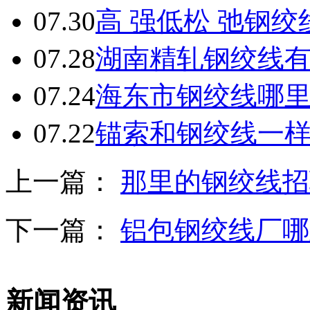
07.30
高 强低松 弛钢
07.28
湖南精轧钢绞线
07.24
海东市钢绞线哪
07.22
锚索和钢绞线一
上一篇：
那里的钢绞线招
下一篇：
铝包钢绞线厂哪
新闻资讯