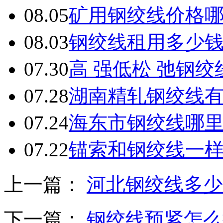
08.05
矿用钢绞线价格
08.03
钢绞线租用多少
07.30
高 强低松 弛钢
07.28
湖南精轧钢绞线
07.24
海东市钢绞线哪
07.22
锚索和钢绞线一
上一篇：
河北钢绞线多少
下一篇：
钢绞线预紧怎么