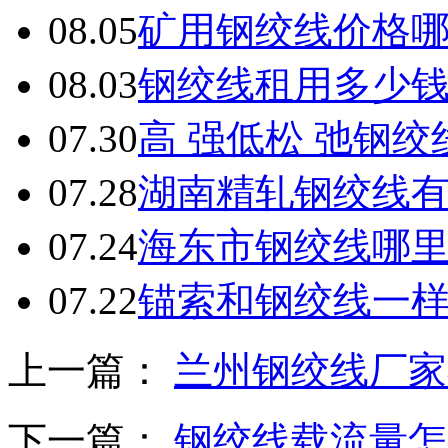
08.05
矿用钢绞线价格
08.03
钢绞线租用多少
07.30
高 强低松 弛钢
07.28
湖南精轧钢绞线
07.24
海东市钢绞线哪
07.22
锚索和钢绞线一
上一篇：
兰州钢绞线厂家
下一篇：
钢绞线载流量怎