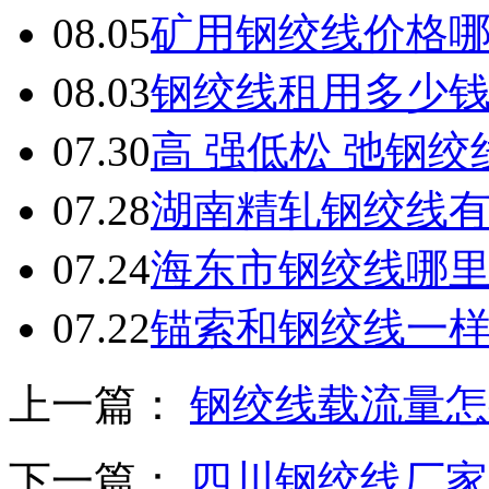
08.05
矿用钢绞线价格
08.03
钢绞线租用多少
07.30
高 强低松 弛钢
07.28
湖南精轧钢绞线
07.24
海东市钢绞线哪
07.22
锚索和钢绞线一
上一篇：
钢绞线载流量怎
下一篇：
四川钢绞线厂家