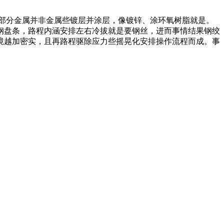
部分金属并非金属些镀层并涂层，像镀锌、涂环氧树脂就是。
钢盘条，路程内涵安排左右冷拔就是要钢丝，进而事情结果钢绞
境越加密实，且再路程驱除应力些摇晃化安排操作流程而成。事